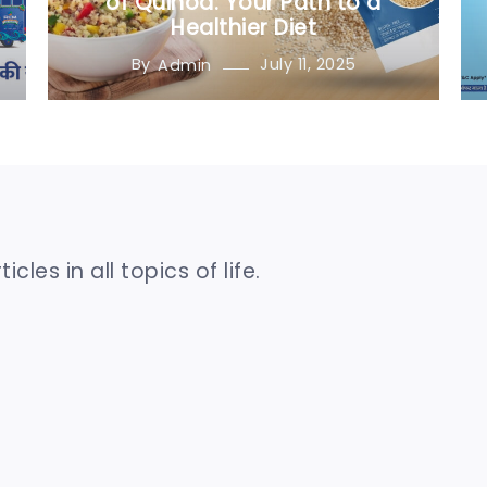
of Quinoa: Your Path to a
Healthier Diet
By
July 11, 2025
Admin
les in all topics of life.