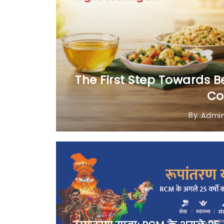
The First Step Towards Be
Co
By
Admi