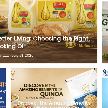
tter Living: Choosing the Right
oking Oil
July 31, 2026
n
Discover the Amazing Benefits