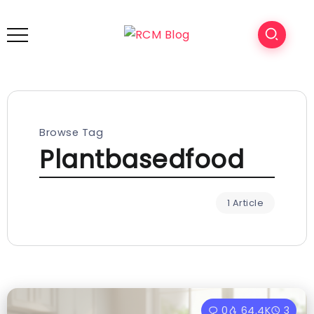
Browse Tag
Plantbasedfood
1 Article
0
64.4K
3