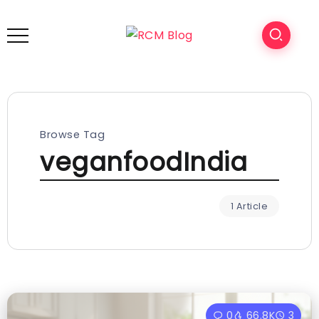
Browse Tag
veganfoodIndia
1 Article
0
66.8K
3